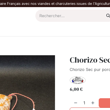
aire Français avec nos viandes et charcuteries issues de l'Agricult
s
Evènements
Chorizo Se
Chorizo Sec pur porc
6,00
€